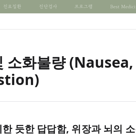
진료질환
진단검사
프로그램
Best Medici
M의 치료 알아보기
예약 전 살펴보기
BM의 가치관
변병진단 살펴보기
진료증상 알아보기
진료질환 알아보기
치료 관련 컨텐츠
BM한방내과 정보
변증진단 살펴보기
질환 관련 진단검사
증상 관련 진단검사
하나요?
괄적 개입
공지사항
건강한 자유
심혈관 질환
통증
심혈관
건자꿈 케어 센터
BM 연혁
팔강변증
기본검사
기본검사
 소화불량 (Nausea, V
별진단
진료일정
동행
신경계 질환
체온변화
신경계
건자꿈 식단
BM 포스트
병인변증
기능검사
기능검사
증시치
치료후기
생명
소화기 질환
신경계 기능이상
소화기
디톡스밀
블로그
육음변증
검체검사
검체검사
의약품
지구 환경
내분비 질환
눈, 귀, 코 및 목의 장애
내분비
카카오밀
유튜브 채널
육경변증
초음파 및 영상진단검사
초음파 및 영상진단검
stion)
침술
미래 세대에 대한 책임
류마티스 질환
순환 및 호흡 기능의 변화
류마티스
건자꿈 훈련소
의료진
위기영혈변증
의시술 및 처치
호흡기 질환
위장 기능의 변화
호흡기
건자꿈 캠프
채용안내
삼초변증
신장 및 요로 질환
신장 및 요로 기능의 변화
신장 및 요로
건자꿈 아카데미
연락처
기혈진액변증
질환 치료를 위한 프로그램
증상 치료를 위한 프로그
혈액종양 질환
피부 변화
혈액종양
건자꿈 Cafe
장부변증
대사전환
대사전환
감염 질환
혈액학적 변화
감염
건자꿈 라이브 리뷰
체질변증
건아비책
건아비책
5분 헬스토픽
한 듯한 답답함, 위장과 뇌의 소
건강한 여성
건강한 여성