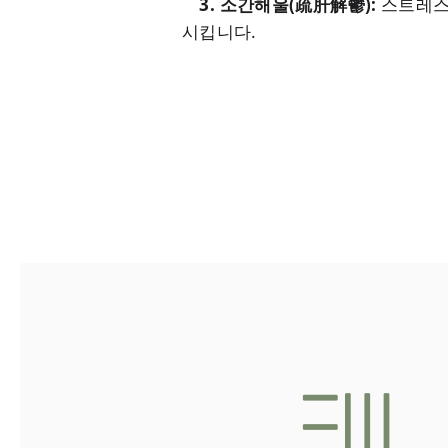
3. 소간해울(疏肝解鬱):
스트레스
시킵니다.