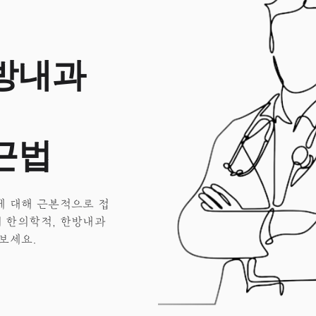
방내과
근법
에 대해 근본적으로 접
 한의학적, 한방내과
보세요.