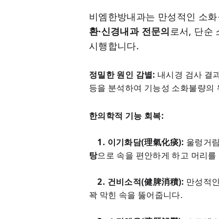
비엠한방내과는 만성적인 소
환·신경내과 전문의
로서, 단순
시행합니다.
정밀한 원인 감별:
내시경 검사 결과
등을 분석하여 기능성 소화불량의 유
한의학적 기능 회복:
1. 이기화담(理氣化痰):
울렁거림
탕
으로 속을 편안하게 하고 머리를 
2. 건비소적(健脾消積):
만성적인
꽉 막힌 속을 뚫어줍니다.