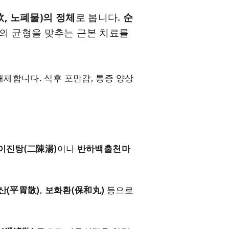
, 노폐물)의 정체
로 봅니다.
순
의 균형을 맞추는 근본 치료를
배제합니다. 식후 포만감, 통증 양상
이진탕(二陳湯)
이나
반하백출천마
산(平胃散)
,
보화환(保和丸)
등으로