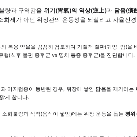
화불량과 구역감을
위기(胃氣)의 역상(逆上)
과
담음(痰飮
 소화제가 아닌 위장관의 운동성을 되살리고 자율신경
와 복용 약물을 꼼꼼히 검토하여 기질적 질환(궤양, 암)을 
형(식후 불편 증후군 vs 명치 통증 증후군)을 진단합니다.
과 어지럼증이 동반된 경우, 위장에 쌓인
담음
을 제거하는
맑게 합니다.
 소화불량과 식적(음식이 쌓임)에는 위장 운동을 돕는
평위