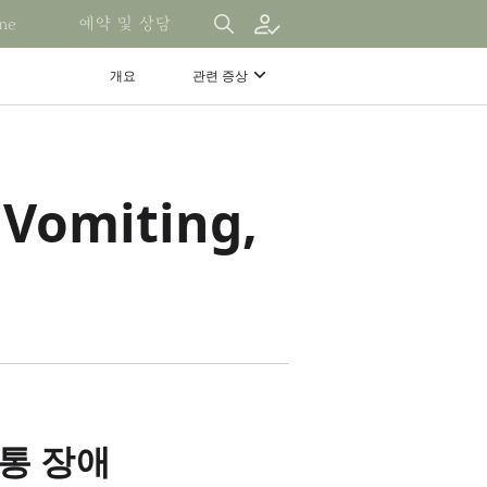
ne
예약 및 상담
개요
관련 증상
omiting,
사
램
통 장애