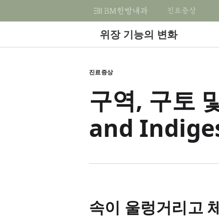
진료증상
비
엠
위장 기능의 변화
한
방
어떤 증상이 있을 때 내원하면 되나요?
어떤 질환이 있을 때 내원하면 되나요?
감별진단을 위한 한방내과적 진단검사
치료 프로그램 살펴보기
BM 살펴보기
진료 예약 및 상담하기
BM 멤버쉽
네이버 카페
B
자주 찾는 질문
내
로그인
비엠한방내과를 가려면 어떻게 가야 
소화가 안돼요
당뇨병
기본검사
대사전환
BM, Best Medicine
전화예약
진료증상
과
건자꿈 Cafe
포
반드시 예약 후 내원을 해야하나요?
한
회원가입
구역, 구토 및
감
배가 아프고 가스가 차요
고혈압
기능검사
건아비책
KMD, PhD
카톡으로 예약하기
의
변
피곤함이 심해요
이상지질혈증
검체검사
건강한 여성
내과학
구글로 예약하기
원
한
and Indige
체중이 급격히 변했어요
갑상선기능항진증/저하증
초음파 및 영상진단검사
한방내과학
약
치료 프로그램 비교하기
한
입안이 헐어요
자율신경 실조증
순환신경내과학
치료후기
®
입마름이 심해요
부정맥
RDMS
(AB)
®
침이 계속 나와요
비만/과체중
RMSK
심장이 두근거려요
과민성 대장증후군
속이 울렁거리고 체