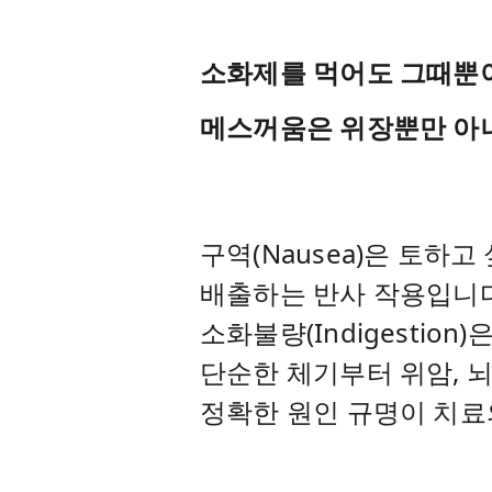
머리가 아파요
부적절한 다약제복용
어지러워요
기능성/만성 소화불량
소화제를 먹어도 그때뿐이
피부가 가려워요
비알코올성 지방간질환
메스꺼움은 위장뿐만 아니라
구역(Nausea)은 토하고
배출하는 반사 작용입니다
소화불량(Indigestio
단순한 체기부터 위암, 
정확한 원인 규명이 치료