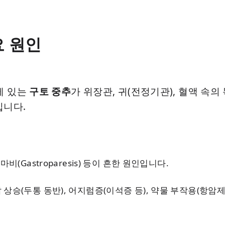
요 원인
)에 있는
구토 중추
가 위장관, 귀(전정기관), 혈액 속
입니다.
마비(Gastroparesis) 등이 흔한 원인입니다.
 상승(두통 동반), 어지럼증(이석증 등), 약물 부작용(항암제 