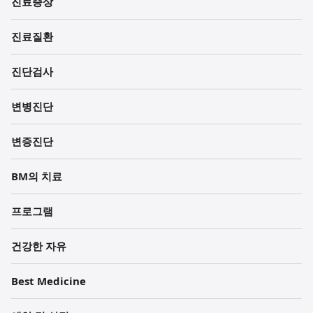
진료증상
과
진료질환
한
의
진단검사
원
변병진단
각
변증진단
주
BM의 치료
프로그램
건강한 자유
Best Medicine