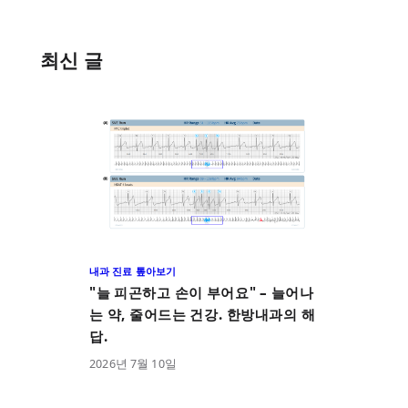
최신 글
내과 진료 톺아보기
"늘 피곤하고 손이 부어요" – 늘어나
는 약, 줄어드는 건강. 한방내과의 해
답.
2026
년
7
월
10
일