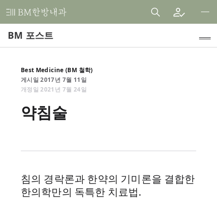
비
엠
BM 포스트
한
방
내
인기 주제
Best Medicine (BM 철학)
과
게시일
2017
년
7
월
11
일
건자꿈 식단
한
개정일
2021
년
7
월
24
일
의
임상 연구
약침술
원
내과 진료 톺아보기
치료후기
공지사항
침의 경락론과 한약의 기미론을 결합한
Best Medicine (BM 철학)
한의학만의 독특한 치료법.
BM 스토리