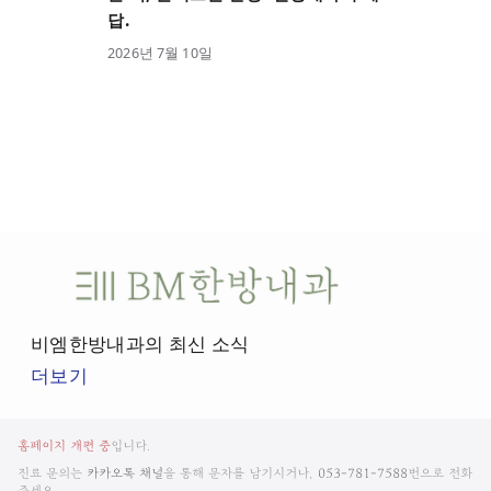
답.
2026
년
7
월
10
일
비
엠
한
비엠한방내과의 최신 소식
방
더보기
내
과
비
뉴
홈페이지 개편 중
입니다.
엠
스
진료 문의는
카카오톡 채널
을 통해 문자를 남기시거나,
053-781-7588
번으로 전화
주세요.