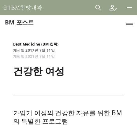
비
엠
BM 포스트
한
방
내
인기 주제
Best Medicine (BM 철학)
과
게시일
2017
년
7
월
11
일
건자꿈 식단
한
개정일
2021
년
7
월
11
일
의
임상 연구
건강한 여성
원
내과 진료 톺아보기
치료후기
공지사항
가임기 여성의 건강한 자유를 위한 BM
Best Medicine (BM 철학)
의 특별한 프로그램
BM 스토리