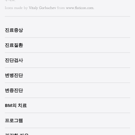
룸
한
Icons made by
Vitaly Gorbachev
from
www.flaticon.com.
방
내
진료증상
과
진료질환
한
의
진단검사
원
변병진단
각
변증진단
주
BM의 치료
프로그램