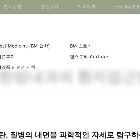
진료질환
진단검사
프로그램
Best Medici
M의 치료 알아보기
예약 전 살펴보기
BM의 가치관
변병진단 살펴보기
진료증상 알아보기
진료질환 알아보기
치료 관련 컨텐츠
BM한방내과 정보
변증진단 살펴보기
질환 관련 진단검사
증상 관련 진단검사
하나요?
est Medicine (BM 철학)
BM 스토리
(BM 철학)
괄적 개입
공지사항
건강한 자유
심혈관 질환
통증
심혈관
건자꿈 케어 센터
BM 연혁
팔강변증
기본검사
기본검사
월
29
일
치료후기
헬스토픽 YouTube
별진단
진료일정
동행
신경계 질환
체온변화
신경계
건자꿈 식단
BM 포스트
병인변증
기능검사
기능검사
월
29
일
증시치
치료후기
생명
소화기 질환
신경계 기능이상
소화기
디톡스밀
블로그
육음변증
검체검사
검체검사
의약품 안전성 서한
한방내과의 환자접근
의약품
지구 환경
내분비 질환
눈, 귀, 코 및 목의 장애
내분비
카카오밀
유튜브 채널
육경변증
초음파 및 영상진단검사
초음파 및 영상진단검
침술
미래 세대에 대한 책임
류마티스 질환
순환 및 호흡 기능의 변화
류마티스
건자꿈 훈련소
의료진
위기영혈변증
의시술 및 처치
호흡기 질환
위장 기능의 변화
호흡기
건자꿈 캠프
채용안내
삼초변증
신장 및 요로 질환
신장 및 요로 기능의 변화
신장 및 요로
건자꿈 아카데미
연락처
기혈진액변증
질환 치료를 위한 프로그램
증상 치료를 위한 프로그
혈액종양 질환
피부 변화
혈액종양
건자꿈 Cafe
장부변증
대사전환
대사전환
감염 질환
혈액학적 변화
감염
건자꿈 라이브 리뷰
체질변증
건아비책
건아비책
5분 헬스토픽
, 질병의 내면을 과학적인 자세로 탐구하
건강한 여성
건강한 여성