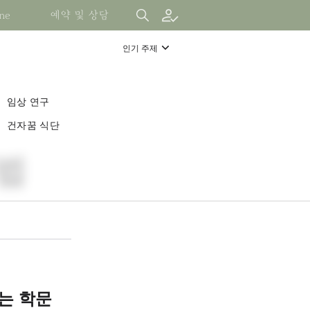
ne
예약 및 상담
인기 주제
임상 연구
건자꿈 식단
법
사
램
는 학문