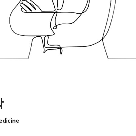
학
edicine