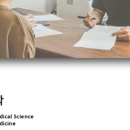
학
ical Science
dicine