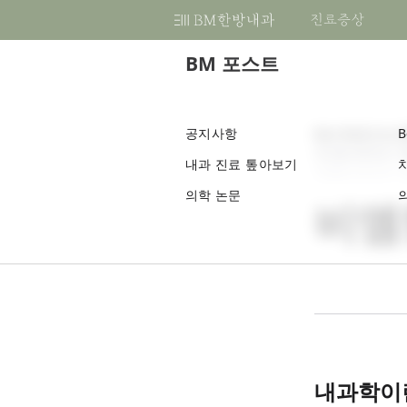
진료증상
비
엠
BM 포스트
한
방
어떤 증상이 있을 때 내원하면 되나요?
어떤 질환이 있을 때 내원하면 되나요?
감별진단을 위한 한방내과적 진단검사
치료 프로그램 살펴보기
BM 살펴보기
진료 예약 및 상담하기
BM 멤버쉽
네이버 카페
B
자주 찾는 질문
내
로그인
비엠한방내과를 가려면 어떻게 가야 
소화가 안돼요
당뇨병
기본검사
대사전환
BM, Best Medicine
전화예약
공지사항
B
Best Medicine 
과
건자꿈 Cafe
포
게시일
2023
년
11
반드시 예약 후 내원을 해야하나요?
한
내과 진료 톺아보기
회원가입
감
배가 아프고 가스가 차요
고혈압
기능검사
건아비책
KMD, PhD
카톡으로 예약하기
개정일
2023
년
11
의
변
의학 논문
피곤함이 심해요
이상지질혈증
검체검사
건강한 여성
내과학
구글로 예약하기
비엠
원
한
체중이 급격히 변했어요
갑상선기능항진증/저하증
초음파 및 영상진단검사
한방내과학
약
치료 프로그램 비교하기
한
입안이 헐어요
자율신경 실조증
순환신경내과학
치료후기
®
입마름이 심해요
부정맥
RDMS
(AB)
®
침이 계속 나와요
비만/과체중
RMSK
심장이 두근거려요
과민성 대장증후군
내과학이란