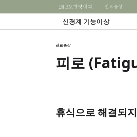
진료증상
비
엠
신경계 기능이상
한
방
어떤 증상이 있을 때 내원하면 되나요?
어떤 질환이 있을 때 내원하면 되나요?
감별진단을 위한 한방내과적 진단검사
치료 프로그램 살펴보기
BM 살펴보기
진료 예약 및 상담하기
BM 멤버쉽
네이버 카페
B
자주 찾는 질문
내
로그인
비엠한방내과를 가려면 어떻게 가야 
소화가 안돼요
당뇨병
기본검사
대사전환
BM, Best Medicine
전화예약
진료증상
과
건자꿈 Cafe
포
반드시 예약 후 내원을 해야하나요?
한
회원가입
피로 (Fatig
감
배가 아프고 가스가 차요
고혈압
기능검사
건아비책
KMD, PhD
카톡으로 예약하기
의
변
피곤함이 심해요
이상지질혈증
검체검사
건강한 여성
내과학
구글로 예약하기
원
한
체중이 급격히 변했어요
갑상선기능항진증/저하증
초음파 및 영상진단검사
한방내과학
약
치료 프로그램 비교하기
한
입안이 헐어요
자율신경 실조증
순환신경내과학
치료후기
®
입마름이 심해요
부정맥
RDMS
(AB)
휴식으로 해결되지 
®
침이 계속 나와요
비만/과체중
RMSK
심장이 두근거려요
과민성 대장증후군