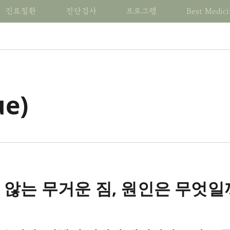
진료질환
진단검사
프로그램
Best Medici
M의 치료 알아보기
예약 전 살펴보기
BM의 가치관
변병진단 살펴보기
진료증상 알아보기
진료질환 알아보기
치료 관련 컨텐츠
BM한방내과 정보
변증진단 살펴보기
질환 관련 진단검사
증상 관련 진단검사
하나요?
괄적 개입
공지사항
건강한 자유
심혈관 질환
통증
심혈관
건자꿈 케어 센터
BM 연혁
팔강변증
기본검사
기본검사
ue)
별진단
진료일정
동행
신경계 질환
체온변화
신경계
건자꿈 식단
BM 포스트
병인변증
기능검사
기능검사
증시치
치료후기
생명
소화기 질환
신경계 기능이상
소화기
디톡스밀
블로그
육음변증
검체검사
검체검사
의약품
지구 환경
내분비 질환
눈, 귀, 코 및 목의 장애
내분비
카카오밀
유튜브 채널
육경변증
초음파 및 영상진단검사
초음파 및 영상진단검
침술
미래 세대에 대한 책임
류마티스 질환
순환 및 호흡 기능의 변화
류마티스
건자꿈 훈련소
의료진
위기영혈변증
의시술 및 처치
호흡기 질환
위장 기능의 변화
호흡기
건자꿈 캠프
채용안내
삼초변증
신장 및 요로 질환
신장 및 요로 기능의 변화
신장 및 요로
건자꿈 아카데미
연락처
기혈진액변증
질환 치료를 위한 프로그램
증상 치료를 위한 프로그
혈액종양 질환
피부 변화
혈액종양
건자꿈 Cafe
장부변증
않는 무거운 짐, 원인은 무엇일
대사전환
대사전환
감염 질환
혈액학적 변화
감염
건자꿈 라이브 리뷰
체질변증
건아비책
건아비책
5분 헬스토픽
건강한 여성
건강한 여성