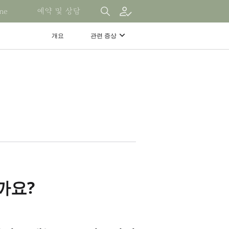
ne
예약 및 상담
개요
관련 증상
사
램
까요?