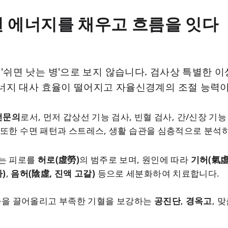
된 에너지를 채우고 흐름을 잇다
쉬면 낫는 병'으로 보지 않습니다. 검사상 특별한 이
에너지 대사 효율이 떨어지고 자율신경계의 조절 능력
전문의
로서, 먼저 갑상선 기능 검사, 빈혈 검사, 간/신장 기
 또한 수면 패턴과 스트레스, 생활 습관을 심층적으로 분석
는 피로를
허로(虛勞)
의 범주로 보며, 원인에 따라
기허(氣虛
)
,
음허(陰虛, 진액 고갈)
등으로 세분화하여 치료합니다.
능을 끌어올리고 부족한 기혈을 보강하는
공진단
,
경옥고
, 