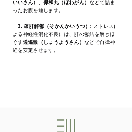
いいさん）
、
保和丸（ほわがん）
などで詰ま
ったお腹を通します。
3. 疎肝解鬱（そかんかいうつ）:
ストレスに
よる神経性消化不良には、肝の鬱結を解きほ
ぐす
逍遙散（しょうようさん）
などで自律神
経を安定させます。