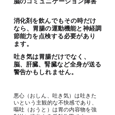
脳のコミュニケーション障害
消化剤を飲んでもその時だけ
なら、胃腸の運動機能と神経調
節能力を点検する必要があり
ます。
吐き気は胃腸だけでなく、
脳、肝臓、腎臓など全身が送る
警告かもしれません。
悪心（おしん、吐き気）は吐きた
いという主観的な不快感であり、
嘔吐（おうと）は胃の内容物を強