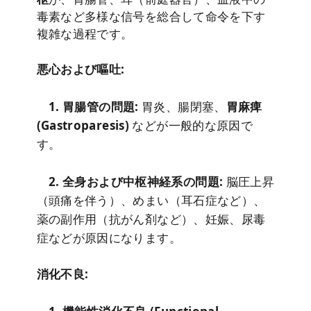
毒素など多様な信号を総合して命令を下す
複雑な過程です。
悪心および嘔吐:
1. 胃腸管の問題:
胃炎、腸閉塞、
胃麻痺
(Gastroparesis)
などが一般的な原因で
す。
2. 全身および中枢神経系の問題:
脳圧上昇
（頭痛を伴う）、めまい（耳石症など）、
薬の副作用（抗がん剤など）、妊娠、尿毒
症などが原因になります。
消化不良: