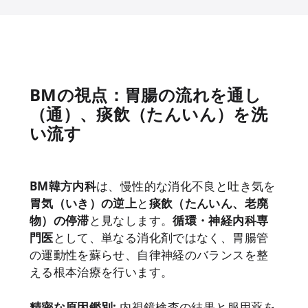
BMの視点：胃腸の流れを通し
（通）、痰飲（たんいん）を洗
い流す
BM韓方内科
は、慢性的な消化不良と吐き気を
胃気（いき）の逆上
と
痰飲（たんいん、老廃
物）の停滞
と見なします。
循環・神経内科専
門医
として、単なる消化剤ではなく、胃腸管
の運動性を蘇らせ、自律神経のバランスを整
える根本治療を行います。
精密な原因鑑別:
内視鏡検査の結果と服用薬を