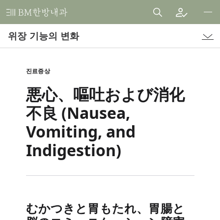
비
엠
위장 기능의 변화
한
방
내
진료증상
과
悪心、嘔吐および消化
한
의
不良 (Nausea,
원
Vomiting, and
Indigestion)
むかつきと胃もたれ、胃腸と