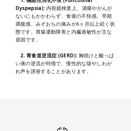
1. 機能性消化不良 (Functional
Dyspepsia):
内視鏡検査上、潰瘍やがんが
ないにもかかわらず、食後の不快感、早期
満腹感、みぞおちの痛みが6ヶ月以上続く状
態です。胃腸運動障害と内臓過敏性が主な
原因です。
2. 胃食道逆流症 (GERD):
胸焼けと酸っぱ
い液の逆流が特徴で、慢性的な咳やしわが
れ声を誘発することがあります。