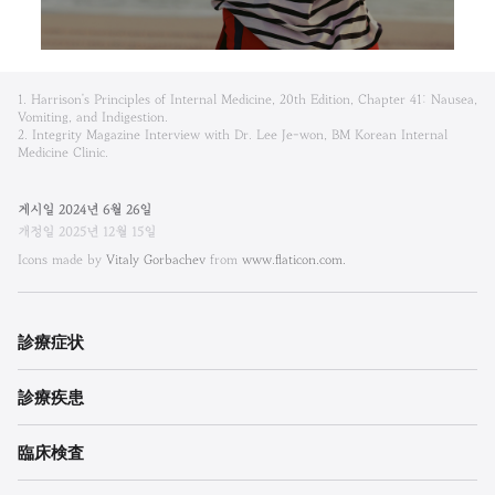
비
1. Harrison's Principles of Internal Medicine, 20th Edition, Chapter 41: Nausea,
엠
Vomiting, and Indigestion.
2. Integrity Magazine Interview with Dr. Lee Je-won, BM Korean Internal
Medicine Clinic.
한
방
게시일
2024
년
6
월
26
일
개정일
2025
년
12
월
15
일
내
Icons made by
Vitaly Gorbachev
from
www.flaticon.com.
과
한
診療
症状
의
원
診療
疾患
각
臨床検査
주