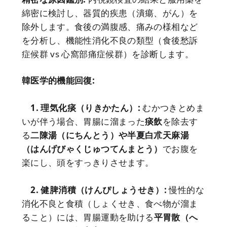
綿密に検討し、器質的疾患（潰瘍、がん）を
除外します。食後の満腹感、痛みの様相など
を分析し、機能性消化不良の類型（食後愁訴
症候群 vs 心窩部痛症候群）を診断します。
韓医学的機能回復:
1. 理気化痰（りきかたん）:
むかつきとめま
いが伴う場合、胃腸に溜まった
痰飲
を除去す
る
二陳湯（にちんとう）
や
半夏白朮天麻湯
（はんげびゃくじゅつてんまとう）
でお腹を
楽にし、頭をすっきりさせます。
2. 健脾消積（けんぴしょうせき）:
慢性的な
消化不良と食積（しょくせき、食べ物が溜ま
ること）には、胃腸運動を助ける
平胃散（へ