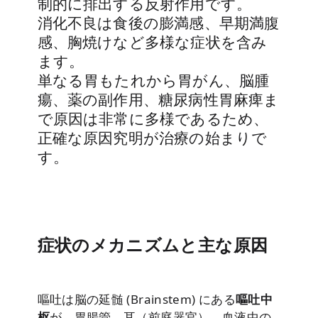
制的に排出する反射作用です。
消化不良は食後の膨満感、早期満腹
感、胸焼けなど多様な症状を含み
ます。
単なる胃もたれから胃がん、脳腫
瘍、薬の副作用、糖尿病性胃麻痺ま
で原因は非常に多様であるため、
正確な原因究明が治療の始まりで
す。
症状のメカニズムと主な原因
嘔吐は脳の延髄 (Brainstem) にある
嘔吐中
枢
が、胃腸管、耳（前庭器官）、血液中の