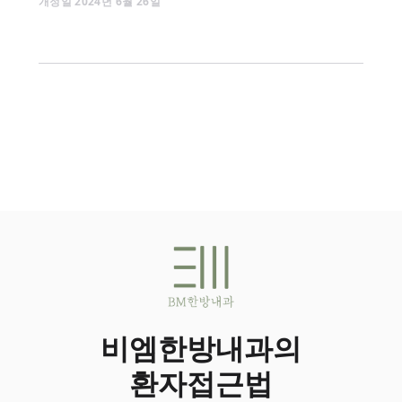
개정일
2024
년
6
월
26
일
비엠한방내과의
환자접근법