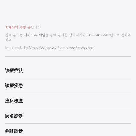
비
홈페이지 개편 중
입니다.
엠
진료 문의는
카카오톡 채널
을 통해 문자를 남기시거나,
053-781-7588
번으로 전화주
세요.
한
Icons made by
Vitaly Gorbachev
from
www.flaticon.com.
방
내
診療
症状
과
診療
疾患
한
의
臨床検査
원
病名診断
각
弁証診断
주