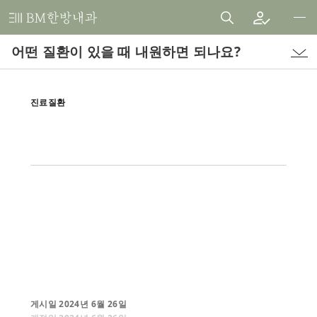
비
엠
어떤 질환이 있을 때 내원하면 되나요?
한
방
내
진료질환
과
한
의
원
게시일
2024
년
6
월
26
일