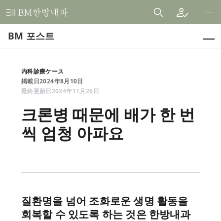
비
엠
BM 포스트
한
방
내
인기 주제
内科診療ケース
과
掲載日
2024
年
8
月
10
日
HFダイエット (健自夢の食事)
한
最終更新日
2024
年
11
月
26
日
의
臨床研究
크론병 때문에 배가 한 번
원
씩 엄청 아파요
内科診療ケース
患者様の声
お知らせ
医学論文レビュー
질환명을 넘어 조화로운 생명 활동을
BMストーリー
회복할 수 있도록 하는 것은 한방내과