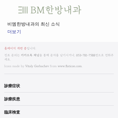
비
엠
한
비엠한방내과의 최신 소식
방
더보기
내
과
비
뉴
홈페이지 개편 중
입니다.
엠
스
진료 문의는
카카오톡 채널
을 통해 문자를 남기시거나,
053-781-7588
번으로 전화주
룸
세요.
한
Icons made by
Vitaly Gorbachev
from
www.flaticon.com.
방
내
診療
症状
과
診療
疾患
한
의
臨床検査