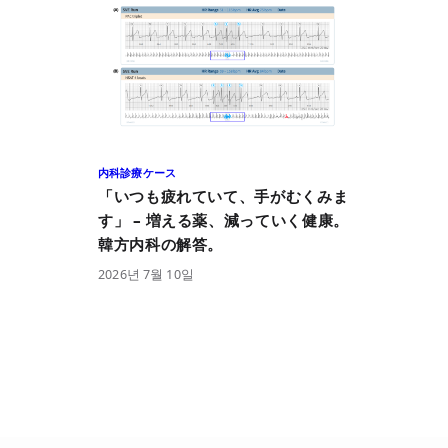
内科診療ケース
「いつも疲れていて、手がむくみま
す」 – 増える薬、減っていく健康。
韓方内科の解答。
2026
년
7
월
10
일