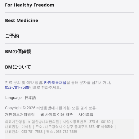
For Healthy Freedom
Best Medicine
ご予約
BMの価値観
BMについて
진료 문의 및 예약 방법:
카카오톡채널
을 통해 문자를 남기시거나,
053-781-7588
번으로 전화주세요.
Language - 日本語
Copyright © 2026 비엠한방내과한의원. 모든 권리 보유.
판
법
개인정보처리방침
웹 사이트 이용 약관
사이트맵
매
적
의료기관명칭 : 비엠한방내과한의원 |
사업자등록번호 : 373-61-00160 |
및
고
대표원장 : 이제원 |
주소 : 대구광역시 수성구 동대구로 337, 4F 제405호 |
환
지
대표전화 : 053-781-7588 |
팩스 : 053-782-7589
불