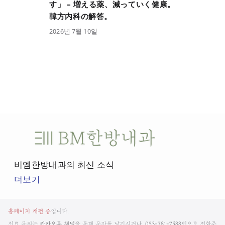
す」 – 増える薬、減っていく健康。
韓方内科の解答。
2026
년
7
월
10
일
비
엠
한
비엠한방내과의 최신 소식
방
더보기
내
과
비
뉴
홈페이지 개편 중
입니다.
스
진료 문의는
카카오톡 채널
을 통해 문자를 남기시거나,
053-781-7588
번으로 전화주