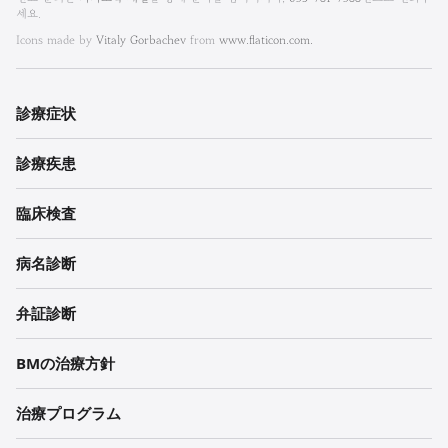
엠
룸
세요.
한
Icons made by
Vitaly Gorbachev
from
www.flaticon.com.
방
내
診療
症状
과
診療
疾患
한
의
臨床検査
원
病名診断
각
弁証診断
주
BMの治療方針
治療プログラム