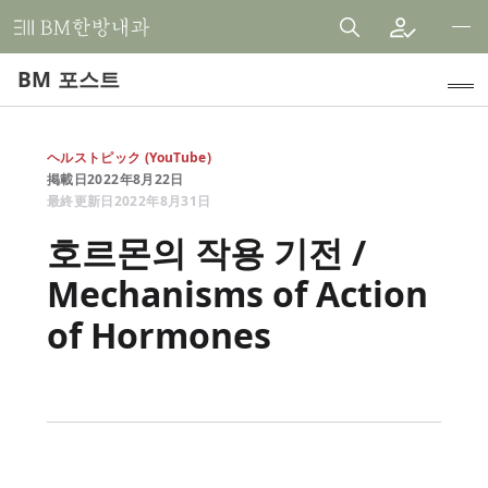
비
엠
BM 포스트
한
방
내
인기 주제
ヘルストピック (YouTube)
과
掲載日
2022
年
8
月
22
日
HFダイエット (健自夢の食事)
한
最終更新日
2022
年
8
月
31
日
의
臨床研究
호르몬의 작용 기전 /
원
Mechanisms of Action
内科診療ケース
of Hormones
患者様の声
お知らせ
医学論文レビュー
BMストーリー