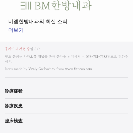
비
엠
한
비엠한방내과의 최신 소식
방
더보기
내
과
비
뉴
홈페이지 개편 중
입니다.
엠
스
진료 문의는
카카오톡 채널
을 통해 문자를 남기시거나,
053-781-7588
번으로 전화주
룸
세요.
한
Icons made by
Vitaly Gorbachev
from
www.flaticon.com.
방
내
診療
症状
과
診療
疾患
한
의
臨床検査
원