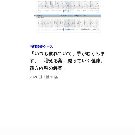
内科診療ケース
「いつも疲れていて、手がむくみま
す」 – 増える薬、減っていく健康。
韓方内科の解答。
2026
년
7
월
10
일