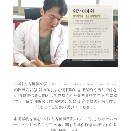
BM韓方内科韓医院 (BM Korean Internal Medicine Clinic)
の掲載内容は、韓医師および専門家による診断や所見ではな
く、情報提供を目的として作成された参考資料です。疾患に対
する正確な診断および治療のためには、必ず韓医師および専
門家による診療を受けてください。
本掲載物を含むBM韓方内科韓医院のブログおよびホームペ
ージ上のすべての文言、画像に関する著作権はBM韓方内科医
院に帰属します。