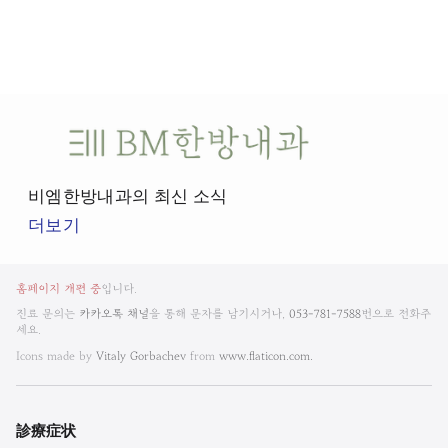
비
엠
한
비엠한방내과의 최신 소식
방
더보기
내
과
비
뉴
홈페이지 개편 중
입니다.
엠
스
진료 문의는
카카오톡 채널
을 통해 문자를 남기시거나,
053-781-7588
번으로 전화주
룸
세요.
한
Icons made by
Vitaly Gorbachev
from
www.flaticon.com.
방
내
診療
症状