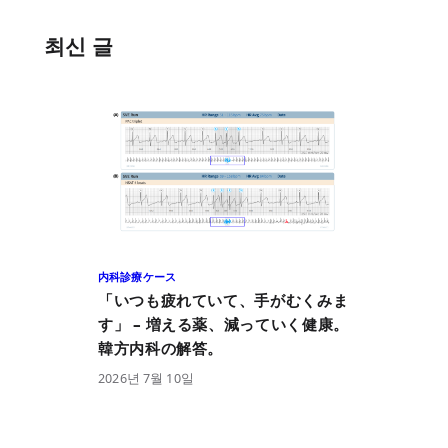
최신 글
内科診療ケース
「いつも疲れていて、手がむくみま
す」 – 増える薬、減っていく健康。
韓方内科の解答。
2026
년
7
월
10
일