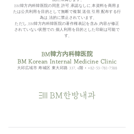
BM韓方内科韓医院の同意、許可、承認なしに、本資料を商用ま
たは公共利用を目的として無断で複製、送信、引用、配布する行
為は、法的に禁止されています。
ただし、BM韓方内科韓医院の著作権表記を含み、内容が修正
されていない状態での、個人利用を目的とした印刷は可能で
す。
BM韓方内科韓医院
BM Korean Internal Medicine Clinic
大邱広域市 寿城区 東大邱路 337, 4階 • +82-53-781-7588