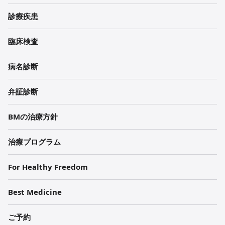
과
診療
疾患
한
의
臨床検査
원
病名診断
각
弁証診断
주
BMの治療方針
治療プログラム
For Healthy Freedom
Best Medicine
ご予約