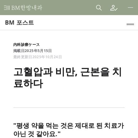
비
엠
BM 포스트
한
방
내
인기 주제
内科診療ケース
과
掲載日
2025
年
5
月
15
日
HFダイエット (健自夢の食事)
한
最終更新日
2025
年
10
月
24
日
의
臨床研究
고혈압과 비만, 근본을 치
원
료하다
内科診療ケース
患者様の声
お知らせ
医学論文レビュー
"평생 약을 먹는 것은 제대로 된 치료가
BMストーリー
아닌 것 같아요."