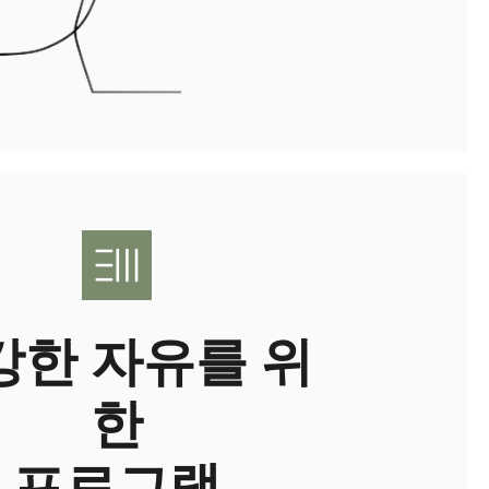
강한 자유를 위
한
프로그램