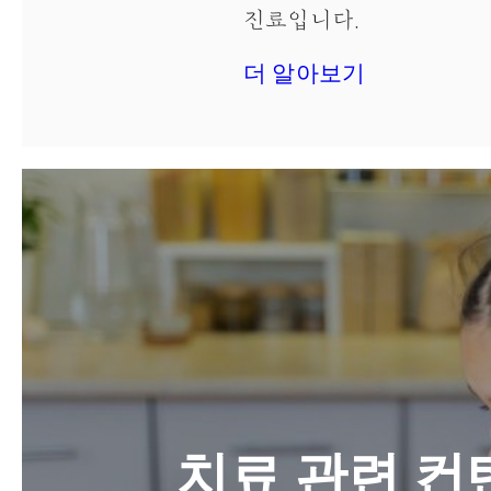
진료입니다.
더 알아보기
치료 관련 컨