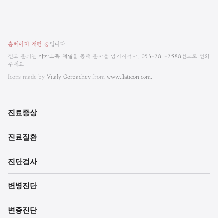
비
홈페이지 개편 중
입니다.
엠
진료 문의는
카카오톡 채널
을 통해 문자를 남기시거나,
053-781-7588
번으로 전화
주세요.
한
Icons made by
Vitaly Gorbachev
from
www.flaticon.com.
방
내
진료증상
과
진료질환
한
의
진단검사
원
변병진단
각
변증진단
주