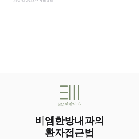
개정일
2023
년
4
월
3
일
비엠한방내과의
환자접근법