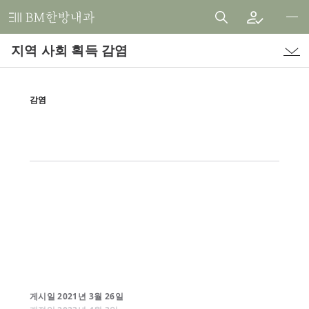
비
엠
지역 사회 획득 감염
한
방
내
감염
과
한
의
원
게시일
2021
년
3
월
26
일