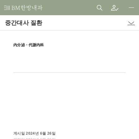
비
엠
중간대사 질환
한
방
내
内分泌・代謝内科
과
한
의
원
게시일
2024
년
6
월
26
일