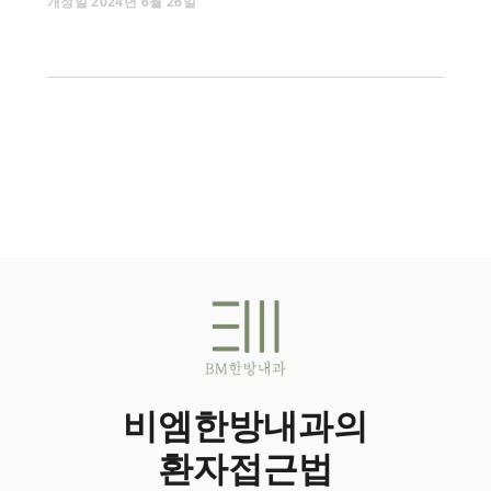
개정일
2024
년
6
월
26
일
비엠한방내과의
환자접근법