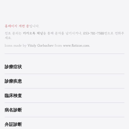
비
홈페이지 개편 중
입니다.
엠
진료 문의는
카카오톡 채널
을 통해 문자를 남기시거나,
053-781-7588
번으로 전화주
세요.
한
Icons made by
Vitaly Gorbachev
from
www.flaticon.com.
방
내
診療
症状
과
診療
疾患
한
의
臨床検査
원
病名診断
각
弁証診断
주