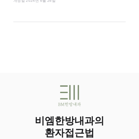
개정일
2024
년
6
월
26
일
비엠한방내과의
환자접근법