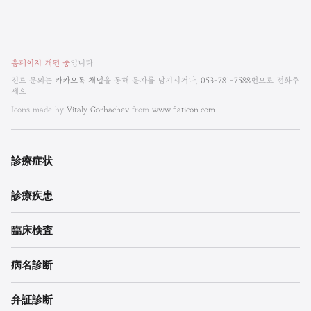
비
홈페이지 개편 중
입니다.
엠
진료 문의는
카카오톡 채널
을 통해 문자를 남기시거나,
053-781-7588
번으로 전화주
세요.
한
Icons made by
Vitaly Gorbachev
from
www.flaticon.com.
방
내
診療
症状
과
診療
疾患
한
의
臨床検査
원
病名診断
각
弁証診断
주