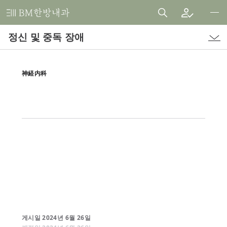
비
엠
정신 및 중독 장애
한
방
내
神経内科
과
한
의
원
게시일
2024
년
6
월
26
일