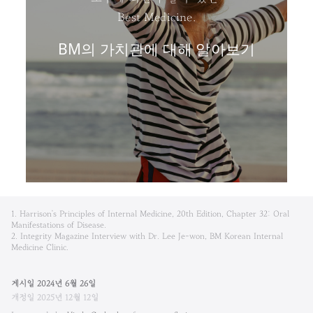
Best Medicine.
BM의 가치관에 대해 알아보기
비
1. Harrison's Principles of Internal Medicine, 20th Edition, Chapter 32: Oral
엠
Manifestations of Disease.
2. Integrity Magazine Interview with Dr. Lee Je-won, BM Korean Internal
Medicine Clinic.
한
방
게시일
2024
년
6
월
26
일
개정일
2025
년
12
월
12
일
내