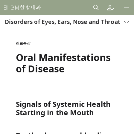
비
엠
Disorders of Eyes, Ears, Nose and Throat
한
방
내
진료증상
과
Oral Manifestations
한
의
of Disease
원
Signals of Systemic Health
Starting in the Mouth