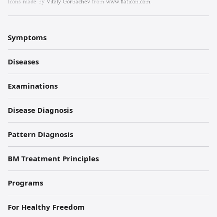
Icons made by
Vitaly Gorbachev
from
www.flaticon.com.
과
한
Symptoms
의
원
Diseases
각
Examinations
주
Disease Diagnosis
Pattern Diagnosis
BM Treatment Principles
Programs
For Healthy Freedom