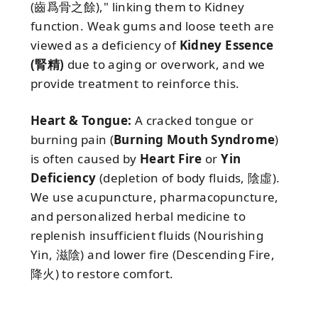
(齒爲骨之餘)," linking them to Kidney
function. Weak gums and loose teeth are
viewed as a deficiency of
Kidney Essence
(腎精)
due to aging or overwork, and we
provide treatment to reinforce this.
Heart & Tongue:
A cracked tongue or
burning pain (
Burning Mouth Syndrome
)
is often caused by
Heart Fire
or
Yin
Deficiency
(depletion of body fluids, 陰虛).
We use acupuncture, pharmacopuncture,
and personalized herbal medicine to
replenish insufficient fluids (Nourishing
Yin, 滋陰) and lower fire (Descending Fire,
降火) to restore comfort.