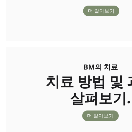
더 알아보기
BM의 치료
치료 방법 및
살펴보기.
더 알아보기