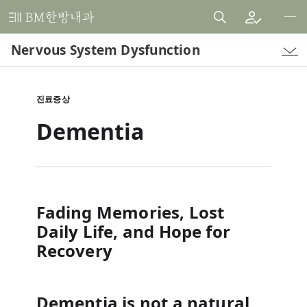
비
엠
Nervous System Dysfunction
한
방
내
진료증상
과
Dementia
한
의
원
Fading Memories, Lost
Daily Life, and Hope for
Recovery
Dementia is not a natural