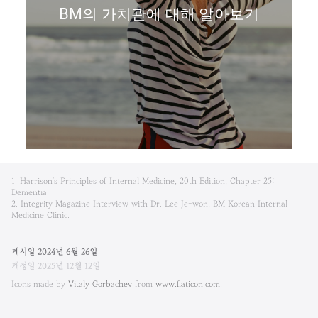
BM의 가치관에 대해 알아보기
비
1. Harrison's Principles of Internal Medicine, 20th Edition, Chapter 25:
엠
Dementia.
2. Integrity Magazine Interview with Dr. Lee Je-won, BM Korean Internal
Medicine Clinic.
한
방
게시일
2024
년
6
월
26
일
개정일
2025
년
12
월
12
일
내
Icons made by
Vitaly Gorbachev
from
www.flaticon.com.
과