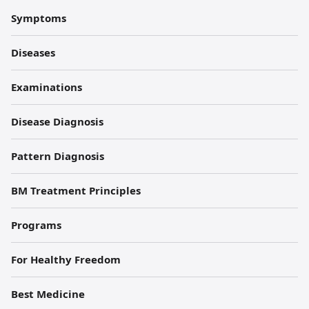
한
Symptoms
의
원
Diseases
각
Examinations
주
Disease Diagnosis
Pattern Diagnosis
BM Treatment Principles
Programs
For Healthy Freedom
Best Medicine