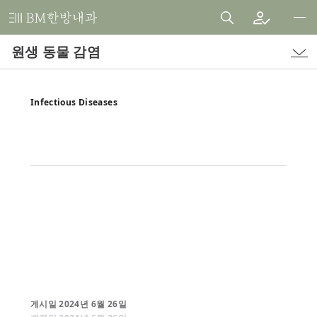
비
엠
원생 동물 감염
한
방
내
Infectious Diseases
과
한
의
원
게시일
2024
년
6
월
26
일