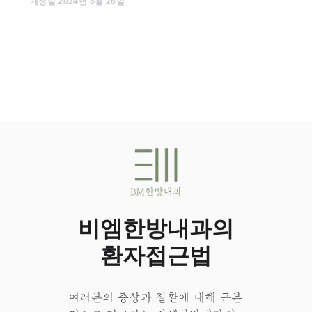
개정일
2024
년
6
월
26
일
비엠한방내과의
환자접근법
여러분의 증상과 질환에 대해 근본