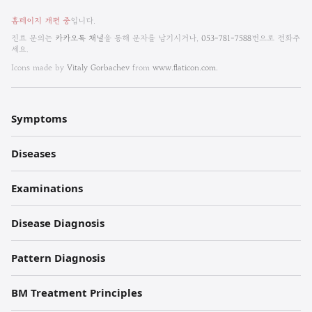
비
홈페이지 개편 중
입니다.
엠
진료 문의는
카카오톡 채널
을 통해 문자를 남기시거나,
053-781-7588
번으로 전화주
세요.
한
Icons made by
Vitaly Gorbachev
from
www.flaticon.com.
방
내
Symptoms
과
Diseases
한
의
Examinations
원
Disease Diagnosis
각
Pattern Diagnosis
주
BM Treatment Principles