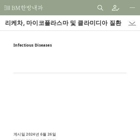
비
엠
리케차, 마이코플라스마 및 클라미디아 질환
한
방
내
Infectious Diseases
과
한
의
원
게시일
2024
년
6
월
26
일