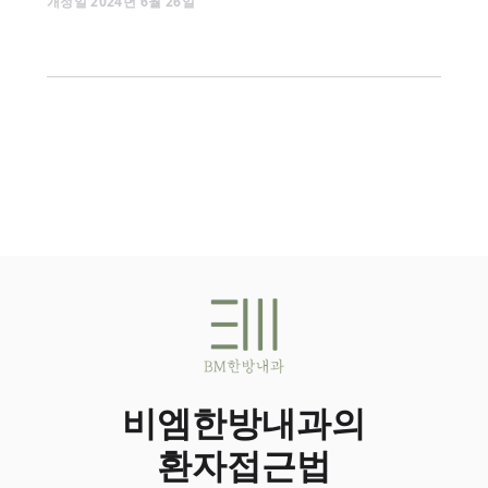
개정일
2024
년
6
월
26
일
비엠한방내과의
환자접근법