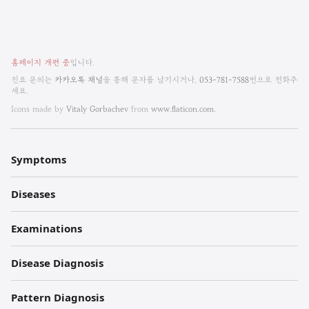
비
홈페이지 개편 중
입니다.
엠
진료 문의는
카카오톡 채널
을 통해 문자를 남기시거나,
053-781-7588
번으로 전화주
세요.
한
Icons made by
Vitaly Gorbachev
from
www.flaticon.com.
방
내
Symptoms
과
Diseases
한
의
Examinations
원
Disease Diagnosis
각
Pattern Diagnosis
주