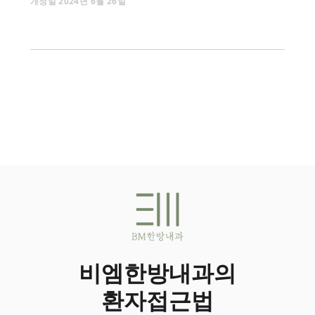
개정일
2024
년
6
월
26
일
비엠한방내과의
환자접근법