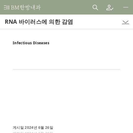
비
엠
RNA 바이러스에 의한 감염
한
방
내
Infectious Diseases
과
한
의
원
게시일
2024
년
6
월
26
일