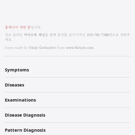
비
홈페이지 개편 중
입니다.
엠
진료 문의는
카카오톡 채널
을 통해 문자를 남기시거나,
053-781-7588
번으로 전화주
세요.
한
Icons made by
Vitaly Gorbachev
from
www.flaticon.com.
방
내
Symptoms
과
Diseases
한
의
Examinations
원
Disease Diagnosis
각
Pattern Diagnosis
주