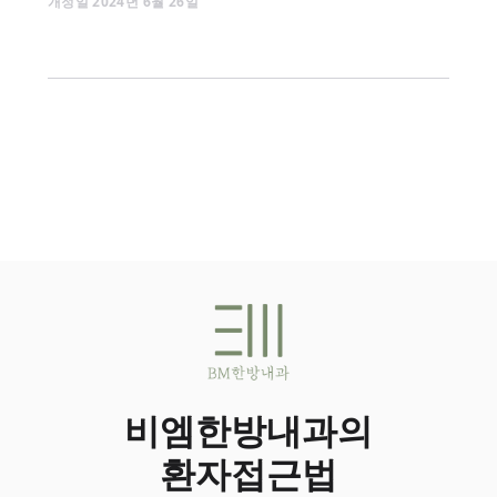
개정일
2024
년
6
월
26
일
비엠한방내과의
환자접근법