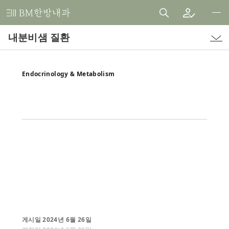
비
엠
내분비샘 질환
한
방
내
Endocrinology & Metabolism
과
한
의
원
게시일
2024
년
6
월
26
일