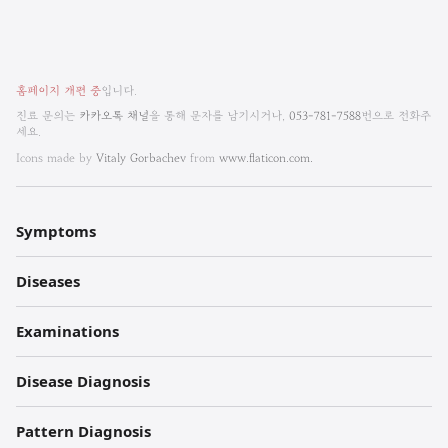
비
홈페이지 개편 중
입니다.
엠
진료 문의는
카카오톡 채널
을 통해 문자를 남기시거나,
053-781-7588
번으로 전화주
세요.
한
Icons made by
Vitaly Gorbachev
from
www.flaticon.com.
방
내
Symptoms
과
Diseases
한
의
Examinations
원
Disease Diagnosis
각
Pattern Diagnosis
주