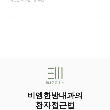
개정일
2024
년
6
월
26
일
비엠한방내과의
환자접근법