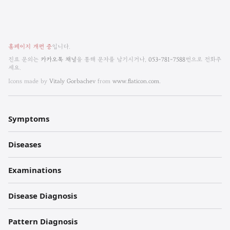
비
홈페이지 개편 중
입니다.
엠
진료 문의는
카카오톡 채널
을 통해 문자를 남기시거나,
053-781-7588
번으로 전화주
세요.
한
Icons made by
Vitaly Gorbachev
from
www.flaticon.com.
방
내
Symptoms
과
Diseases
한
의
Examinations
원
Disease Diagnosis
각
Pattern Diagnosis
주