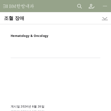
비
엠
조혈 장애
한
방
내
Hematology & Oncology
과
한
의
원
게시일
2024
년
6
월
26
일