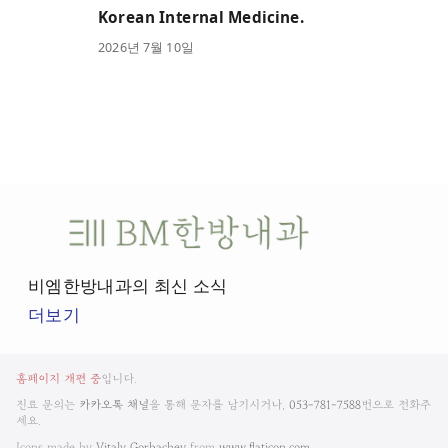
Korean Internal Medicine.
2026
년
7
월
10
일
비
엠
한
비엠한방내과의 최신 소식
방
더보기
내
과
비
뉴
홈페이지 개편 중
입니다.
엠
스
진료 문의는
카카오톡 채널
을 통해 문자를 남기시거나,
053-781-7588
번으로 전화주
룸
세요.
한
Icons made by
Vitaly Gorbachev
from
www.flaticon.com.