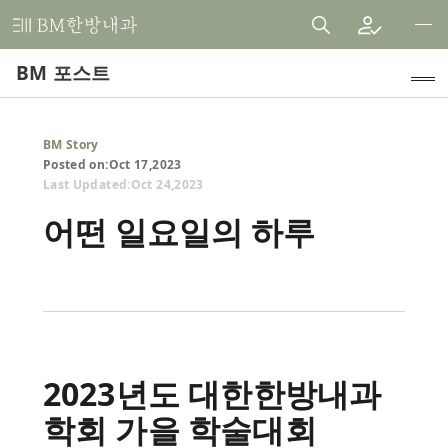
비
엠
BM 포스트
한
방
내
인기 주제
BM Story
과
Posted on:
Oct
17
,
2023
Healthy Freedom Diet
한
Last Updated:
Oct
24
,
2023
의
Clinical Research
어떤 일요일의 하루
원
Internal Medicine Cases
Patient Testimonials
Announcements
2023년도 대한한방내과
Medical Article Reviews
학회 가을 학술대회
BM Story