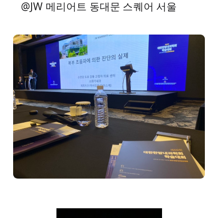
@JW 메리어트 동대문 스퀘어 서울
Drug Safety Alerts
Health Topics (YouTube)
BM Philosophy