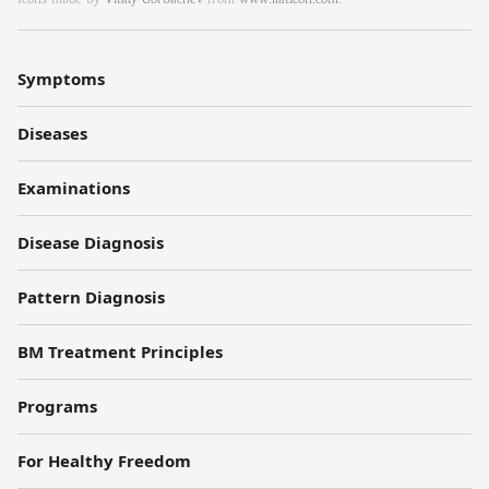
방
내
Symptoms
과
Diseases
한
의
Examinations
원
Disease Diagnosis
각
Pattern Diagnosis
주
BM Treatment Principles
Programs
For Healthy Freedom