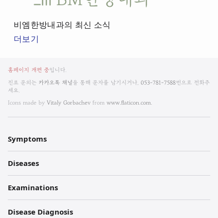
엠
한
비엠한방내과의 최신 소식
방
더보기
내
과
비
뉴
홈페이지 개편 중
입니다.
엠
스
진료 문의는
카카오톡 채널
을 통해 문자를 남기시거나,
053-781-7588
번으로 전화주
룸
세요.
한
Icons made by
Vitaly Gorbachev
from
www.flaticon.com.
방
내
Symptoms
과
Diseases
한
의
Examinations
원
Disease Diagnosis