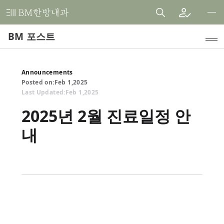
비
엠
BM 포스트
한
방
내
인기 주제
Announcements
과
Posted on:
Feb
1
,
2025
Healthy Freedom Diet
한
Last Updated:
Feb
1
,
2025
의
Clinical Research
2025년 2월 진료일정 안
원
내
Internal Medicine Cases
Patient Testimonials
Announcements
Medical Article Reviews
BM Story