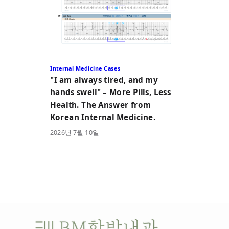
Internal Medicine Cases
"I am always tired, and my
hands swell" – More Pills, Less
Health. The Answer from
Korean Internal Medicine.
2026
년
7
월
10
일
비