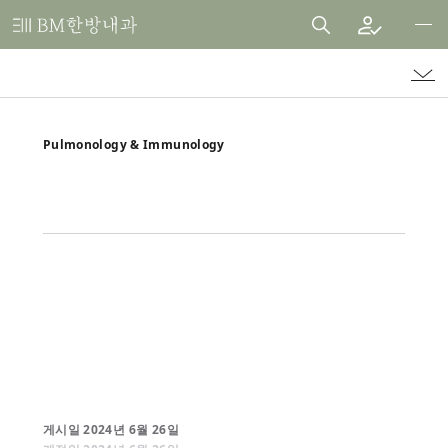
비
엠
한
방
내
Pulmonology & Immunology
과
한
의
원
게시일
2024
년
6
월
26
일