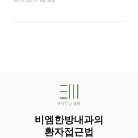
개정일
2024
년
6
월
26
일
비엠한방내과의
환자접근법