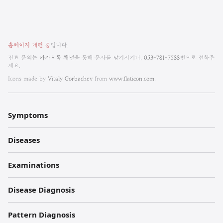
비
홈페이지 개편 중
입니다.
엠
진료 문의는
카카오톡 채널
을 통해 문자를 남기시거나,
053-781-7588
번으로 전화주
세요.
한
Icons made by
Vitaly Gorbachev
from
www.flaticon.com.
방
내
Symptoms
과
Diseases
한
의
Examinations
원
Disease Diagnosis
각
Pattern Diagnosis
주